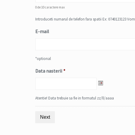
0 de 10 caractere max
Introduceti numarul de telefon fara spatii Ex: 0740123123 Vom
E-mail
*optional
Data nasterii
*
Date
Format:
DD
Atentie! Data trebuie sa fie in formatul zz/ll/aaaa
slash
MM
slash
YYYY