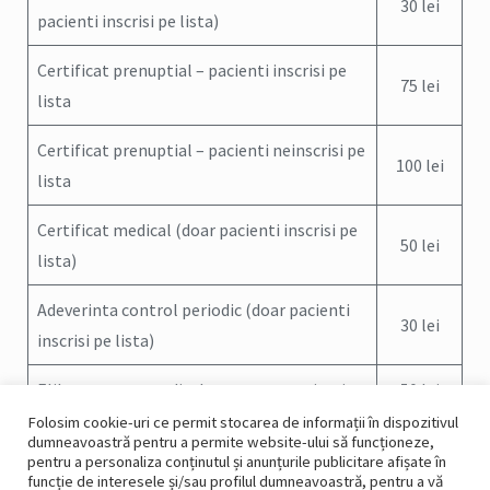
30 lei
pacienti inscrisi pe lista)
Certificat prenuptial – pacienti inscrisi pe
75 lei
lista
Certificat prenuptial – pacienti neinscrisi pe
100 lei
lista
Certificat medical (doar pacienti inscrisi pe
50 lei
lista)
Adeverinta control periodic (doar pacienti
30 lei
inscrisi pe lista)
Eliberare acte medicale pentru autoritati
50 lei
Folosim cookie-uri ce permit stocarea de informații în dispozitivul
Adeverinta medicala pentru munca in
dumneavoastră pentru a permite website-ului să funcționeze,
50 lei
pentru a personaliza conținutul și anunțurile publicitare afișate în
strainatate
funcție de interesele și/sau profilul dumneavoastră, pentru a vă