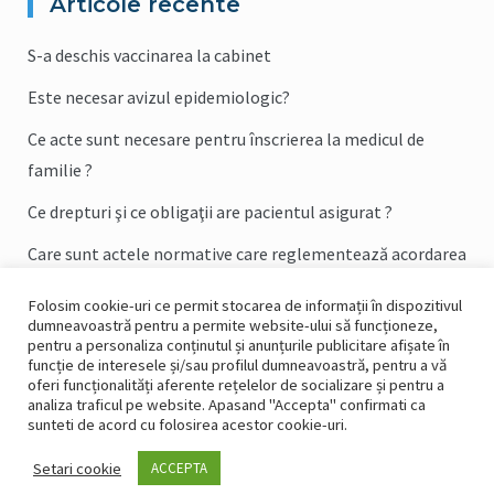
Articole recente
S-a deschis vaccinarea la cabinet
Este necesar avizul epidemiologic?
Ce acte sunt necesare pentru înscrierea la medicul de
familie ?
Ce drepturi şi ce obligaţii are pacientul asigurat ?
Care sunt actele normative care reglementează acordarea
asistenţei medicale în sistemul asigurarilor sociale de
Folosim cookie-uri ce permit stocarea de informații în dispozitivul
sănătate ?
dumneavoastră pentru a permite website-ului să funcționeze,
pentru a personaliza conținutul și anunțurile publicitare afișate în
funcție de interesele și/sau profilul dumneavoastră, pentru a vă
oferi funcționalități aferente rețelelor de socializare și pentru a
analiza traficul pe website. Apasand "Accepta" confirmati ca
sunteti de acord cu folosirea acestor cookie-uri.
Home
Echipa Medicala
Servicii
Galerie foto
Articole
Setari cookie
ACCEPTA
Programari
Contact