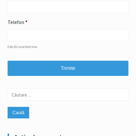
Telefon
*
0 de 10 caractere max
Caută
după: