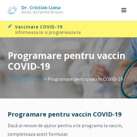
Skip
Dr. Cristian Liana
Medic de familie Brasov
to
content
Vaccinare COVID-19
Informeaza-te si programeaza-te
Programare pentru vaccin
COVID-19
Dr. Cristian Liana
>
Programare pentru vaccin COVID-19
Programare pentru vaccin COVID-19
Dacă ai nevoie de ajutor pentru a te programa la vaccin,
completeaza acest formular.